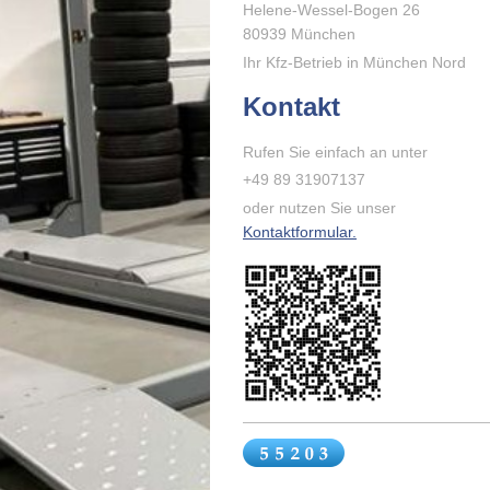
Helene-Wessel-Bogen
26
80939
München
Ihr Kfz-Betrieb in München Nord
Kontakt
Rufen Sie einfach an unter
+49 89 31907137
oder nutzen Sie unser
Kontaktformular.